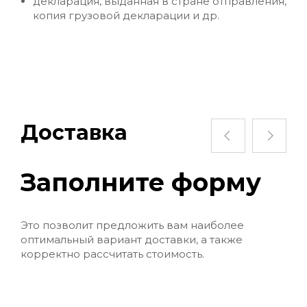
декларация, выданная в стране отправления,
копия грузовой декларации и др.
Доставка
Заполните форму
П
к
Это позволит предложить вам наиболее
п
оптимальный вариант доставки, а также
корректно рассчитать стоимость.
а
Мы 
вар