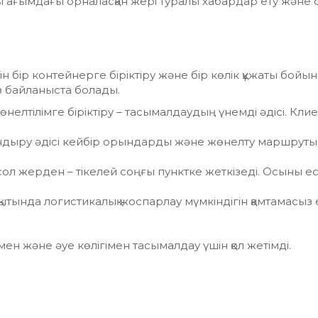
ны ағымдағы орналасқан жері туралы хабардар ету және 
н бір контейнерге біріктіру және бір көлік құжаты бойын
з байланыста болады.
елтілімге біріктіру – тасымалдаудың үнемді әдісі. Клиен
ндыру әдісі кейбір орындарды және жөнелту маршруты ө
 жерден – тікелей соңғы пунктке жеткізеді. Осыны ес
қытында логистикалық жоспарлау мүмкіндігін қамтамасыз 
н және әуе көлігімен тасымалдау үшін қол жетімді.