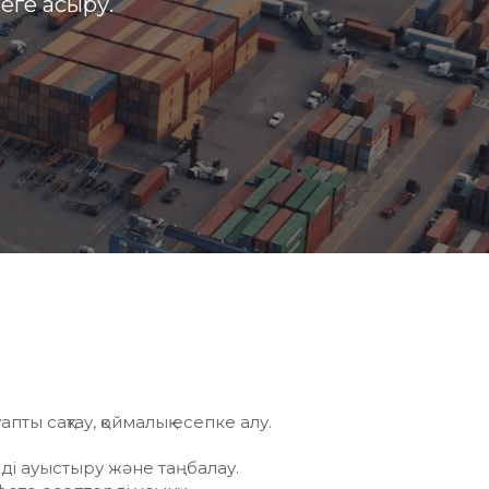
еге асыру.
пты сақтау, қоймалық есепке алу.
ді ауыстыру және таңбалау.