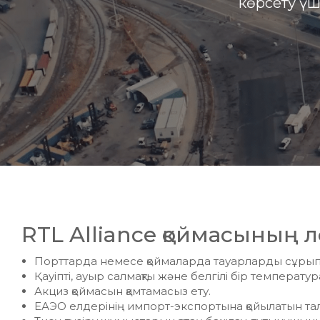
көрсету үш
RTL Alliance қоймасының л
Порттарда немесе қоймаларда тауарларды сұрыпта
Қауіпті, ауыр салмақты және белгілі бір температур
Акциз қоймасын қамтамасыз ету.
ЕАЭО елдерінің импорт-экспортына қойылатын тала