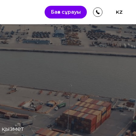
Баға сұрауы
KZ
 қызмет