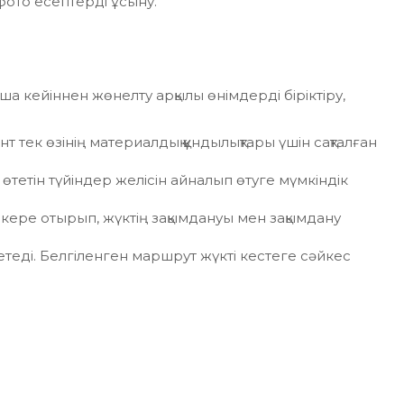
фото есептерді ұсыну.
ша кейіннен жөнелту арқылы өнімдерді біріктіру,
т тек өзінің материалдық құндылықтары үшін сақталған
тетін түйіндер желісін айналып өтуге мүмкіндік
кере отырып, жүктің зақымдануы мен зақымдану
етеді. Белгіленген маршрут жүкті кестеге сәйкес