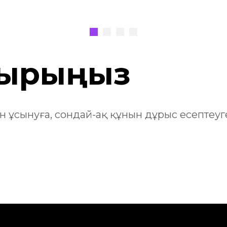
тырыңыз
ын ұсынуға, сондай-ақ құнын дұрыс есептеуг