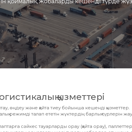
ін қоймалық жобаларды кешенді түрде жүз
огистикалық қызметтері
у, өңдеу және қайта тиеу бойынша кешенді қызметтер.
алық режимді талап ететін жүктердің барлық түрлерін жауа
птарға сәйкес тауарларды орау (қайта орау), паллеттер