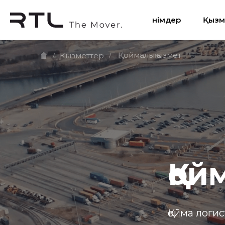
Өнімдер
Қызм
Қоймалық қызмет
Қызметтер
/
/
Қой
Қойма логи