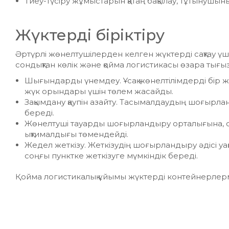
Тиеу-түсіру жұмыстарын қатаң бақылау, тұтынушы
Жүктерді біріктіру
Әртүрлі жөнелтушілерден келген жүктерді сақтау үші
сондықтан көлік және қойма логистикасы өзара тығы
Шығындарды үнемдеу. Ұсақ жөнелтілімдерді бір жөн
жүк орындары үшін төлем жасайды.
Зақымдану қаупін азайту. Тасымалдаудың шоғырла
береді.
Жөнелтуші тауарды шоғырландыру орталығына, сол
ықтималдығы төмендейді.
Жедел жеткізу. Жеткізудің шоғырландыру әдісі уа
соңғы пунктке жеткізуге мүмкіндік береді.
Қойма логистикалық ұйымы жүктерді контейнерлерме