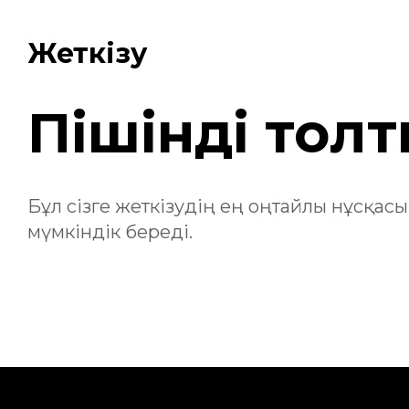
Жеткізу
Пішінді тол
Бұл сізге жеткізудің ең оңтайлы нұсқас
мүмкіндік береді.