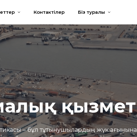
еттер
Контактілер
Біз туралы
малық қызмет
стикасы – бұл тұтынушылардың жүк ағынына